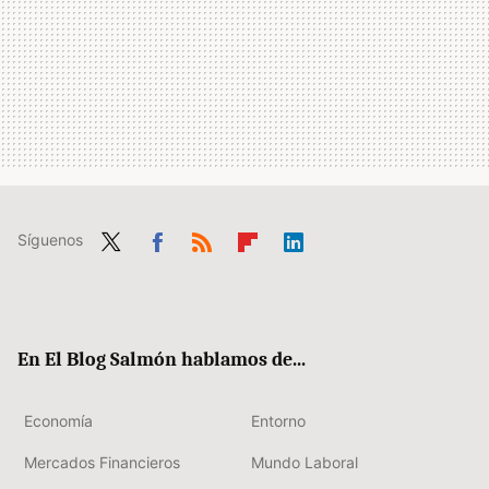
Síguenos
Twit
Fac
RSS
Flip
Link
ter
ebo
boa
edIn
ok
rd
En El Blog Salmón hablamos de...
Economía
Entorno
Mercados Financieros
Mundo Laboral