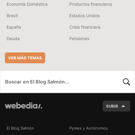
Economía Doméstica
Productos financieros
Brexit
Estados Unidos
España
Crisis financiera
Deuda
Pensiones
VER MÁS TEMAS
BUSC
SUBIR
El Blog Salmón
Pymes y Autónomos