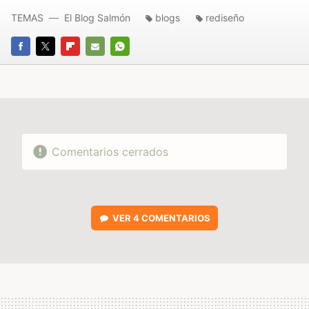
TEMAS
El Blog Salmón
blogs
rediseño
FACEBOOK
TWITTER
FLIPBOARD
E-
WHATSAPP
MAIL
Comentarios cerrados
VER
4 COMENTARIOS