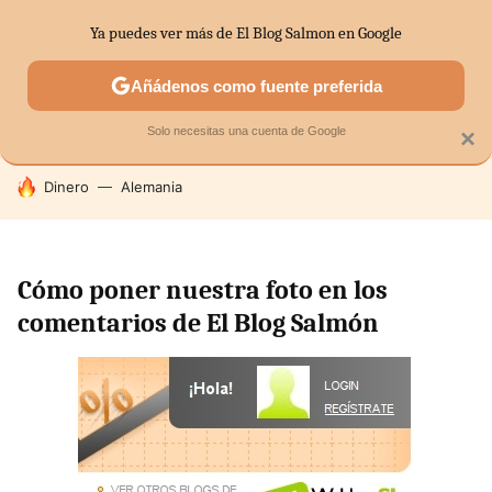
Ya puedes ver más de El Blog Salmon en Google
SECTORES
ECONOMÍA DOMÉSTICA
MERCADOS FINANC
Añádenos como fuente preferida
Solo necesitas una cuenta de Google
×
HOY SE HABLA DE
Dinero
Alemania
Cómo poner nuestra foto en los
comentarios de El Blog Salmón