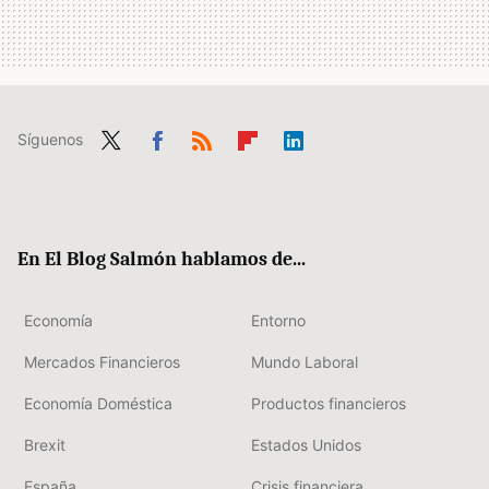
Síguenos
Twit
Fac
RSS
Flip
Link
ter
ebo
boa
edIn
ok
rd
En El Blog Salmón hablamos de...
Economía
Entorno
Mercados Financieros
Mundo Laboral
Economía Doméstica
Productos financieros
Brexit
Estados Unidos
España
Crisis financiera