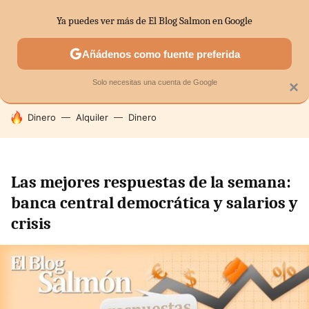
Ya puedes ver más de El Blog Salmon en Google
SECTORES
ECONOMÍA DOMÉSTICA
MERCADOS FINANC
Añádenos como fuente preferida
Solo necesitas una cuenta de Google
×
HOY SE HABLA DE
Dinero
Alquiler
Dinero
Las mejores respuestas de la semana:
banca central democrática y salarios y
crisis