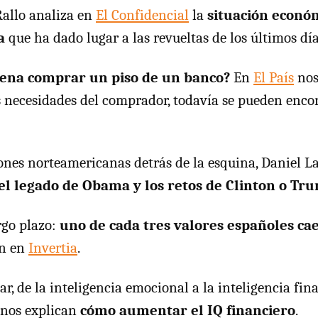
allo analiza en
El Confidencial
la
situación económ
a
que ha dado lugar a las revueltas de los últimos día
pena comprar un piso de un banco?
En
El País
nos
s necesidades del comprador, todavía se pueden encon
iones norteamericanas detrás de la esquina, Daniel L
el legado de Obama y los retos de Clinton o Tr
rgo plazo:
uno de cada tres valores españoles ca
an en
Invertia
.
r, de la inteligencia emocional a la inteligencia fina
nos explican
cómo aumentar el IQ financiero
.