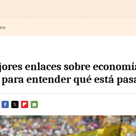
ero
jores enlaces sobre economí
 para entender qué está pa
FACEBOOK
TWITTER
FLIPBOARD
E-
MAIL