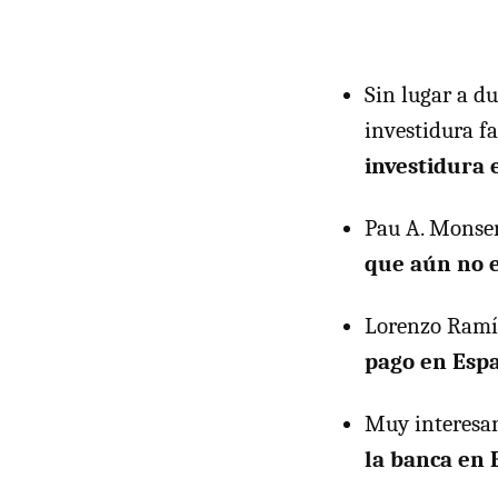
Sin lugar a d
investidura f
investidura 
Pau A. Monser
que aún no e
Lorenzo Ramí
pago en Espa
Muy interesan
la banca en 