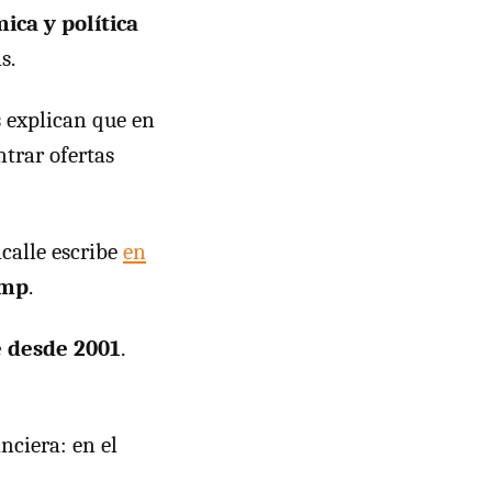
ica y política
s.
 explican que en
trar ofertas
acalle escribe
en
ump
.
e desde 2001
.
nciera: en el