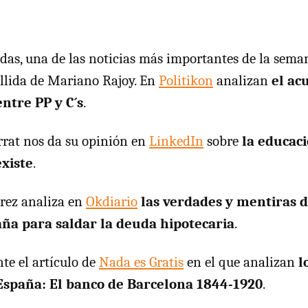
udas, una de las noticias más importantes de la sema
allida de Mariano Rajoy. En
Politikon
analizan
el ac
entre PP y C´s
.
rat nos da su opinión en
LinkedIn
sobre
la educac
xiste
.
rez analiza en
Okdiario
las verdades y mentiras d
ña para saldar la deuda hipotecaria
.
te el artículo de
Nada es Gratis
en el que analizan
l
España: El banco de Barcelona 1844-1920
.