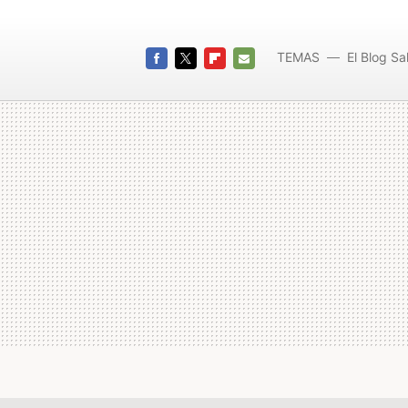
TEMAS
El Blog S
FACEBOOK
TWITTER
FLIPBOARD
E-
MAIL