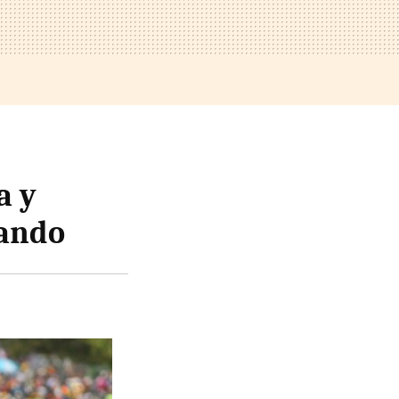
a y
sando