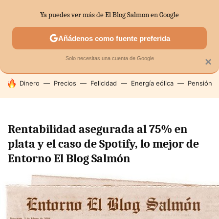
Ya puedes ver más de El Blog Salmon en Google
SECTORES
ECONOMÍA DOMÉSTICA
MERCADOS FINANC
Añádenos como fuente preferida
Solo necesitas una cuenta de Google
×
HOY SE HABLA DE
Dinero
Precios
Felicidad
Energía eólica
Pensión
Rentabilidad asegurada al 75% en
plata y el caso de Spotify, lo mejor de
Entorno El Blog Salmón