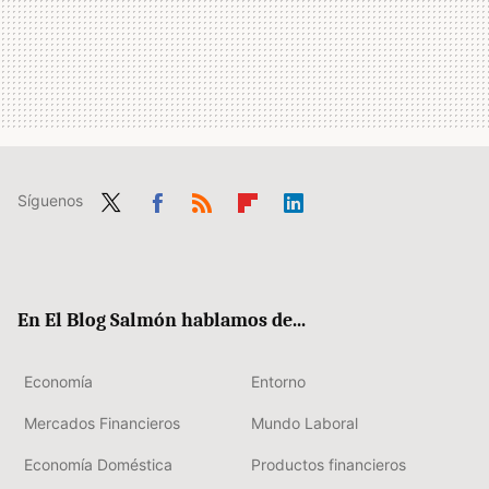
Síguenos
Twit
Fac
RSS
Flip
Link
ter
ebo
boa
edIn
ok
rd
En El Blog Salmón hablamos de...
Economía
Entorno
Mercados Financieros
Mundo Laboral
Economía Doméstica
Productos financieros