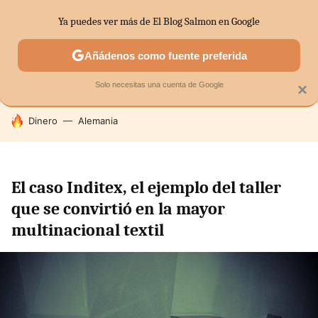
Ya puedes ver más de El Blog Salmon en Google
MENÚ
NUEVO
Añádenos como fuente preferida
SECTORES
ECONOMÍA DOMÉSTICA
MERCADOS FINANC
Solo necesitas una cuenta de Google
×
HOY SE HABLA DE
Dinero
Alemania
El caso Inditex, el ejemplo del taller
que se convirtió en la mayor
multinacional textil