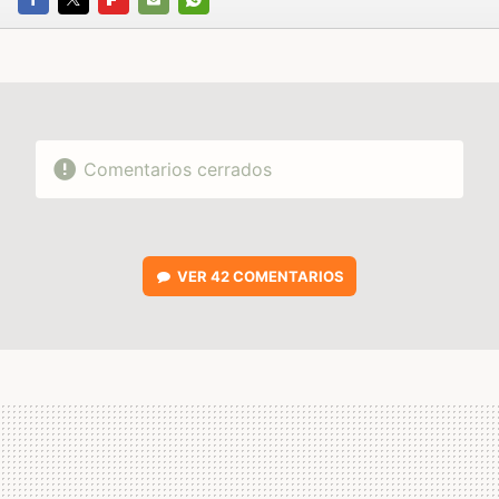
FACEBOOK
TWITTER
FLIPBOARD
E-
WHATSAPP
MAIL
Comentarios cerrados
VER
42 COMENTARIOS