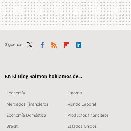
Síguenos
Twit
Fac
RSS
Flip
Link
ter
ebo
boa
edIn
ok
rd
En El Blog Salmón hablamos de...
Economía
Entorno
Mercados Financieros
Mundo Laboral
Economía Doméstica
Productos financieros
Brexit
Estados Unidos