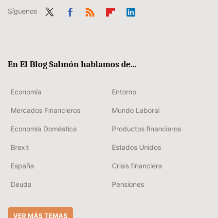
Síguenos
Twit
Fac
RSS
Flip
Link
ter
ebo
boa
edIn
ok
rd
En El Blog Salmón hablamos de...
Economía
Entorno
Mercados Financieros
Mundo Laboral
Economía Doméstica
Productos financieros
Brexit
Estados Unidos
España
Crisis financiera
Deuda
Pensiones
VER MÁS TEMAS