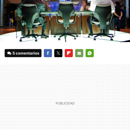
5 comentarios
FACEBOOK
TWITTER
FLIPBOARD
E-
WHATSAPP
MAIL