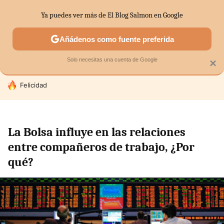
Ya puedes ver más de El Blog Salmon en Google
SECTORES
ECONOMÍA DOMÉSTICA
MERCADOS FINANC
Añádenos como fuente preferida
Solo necesitas una cuenta de Google
×
HOY SE HABLA DE
Felicidad
La Bolsa influye en las relaciones
entre compañeros de trabajo, ¿Por
qué?