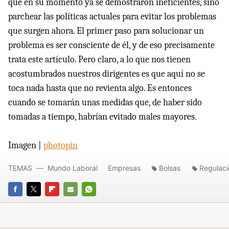
que en su momento ya se demostraron ineficientes, sino
parchear las políticas actuales para evitar los problemas
que surgen ahora. El primer paso para solucionar un
problema es ser consciente de él, y de eso precisamente
trata este artículo. Pero claro, a lo que nos tienen
acostumbrados nuestros dirigentes es que aquí no se
toca nada hasta que no revienta algo. Es entonces
cuando se tomarán unas medidas que, de haber sido
tomadas a tiempo, habrían evitado males mayores.
Imagen |
photopin
TEMAS
Mundo Laboral
Empresas
Bolsas
Regulaci
FACEBOOK
TWITTER
FLIPBOARD
E-
WHATSAPP
MAIL