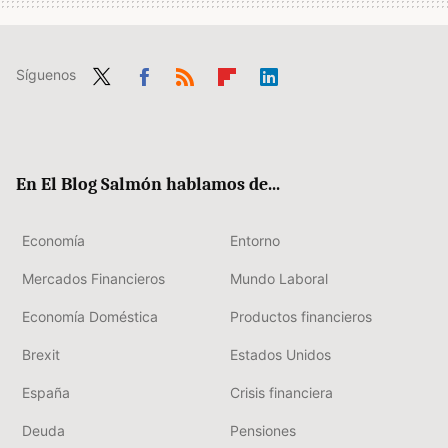
Síguenos
Twit
Fac
RSS
Flip
Link
ter
ebo
boa
edIn
ok
rd
En El Blog Salmón hablamos de...
Economía
Entorno
Mercados Financieros
Mundo Laboral
Economía Doméstica
Productos financieros
Brexit
Estados Unidos
España
Crisis financiera
Deuda
Pensiones