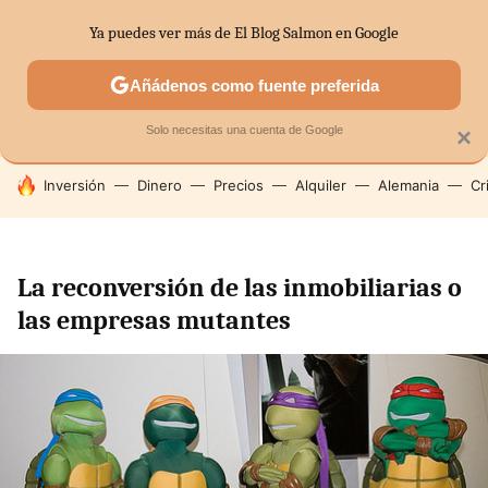
Ya puedes ver más de El Blog Salmon en Google
SECTORES
ECONOMÍA DOMÉSTICA
MERCADOS FINANC
Añádenos como fuente preferida
Solo necesitas una cuenta de Google
×
HOY SE HABLA DE
Inversión
Dinero
Precios
Alquiler
Alemania
Cr
La reconversión de las inmobiliarias o
las empresas mutantes