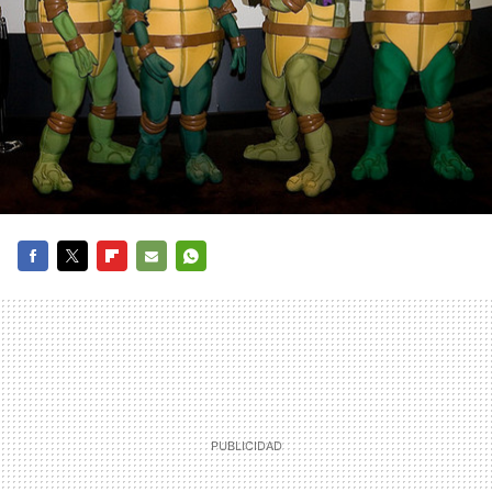
FACEBOOK
TWITTER
FLIPBOARD
E-
WHATSAPP
MAIL