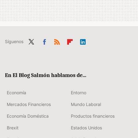
Síguenos
Twit
Fac
RSS
Flip
Link
ter
ebo
boa
edIn
ok
rd
En El Blog Salmón hablamos de...
Economía
Entorno
Mercados Financieros
Mundo Laboral
Economía Doméstica
Productos financieros
Brexit
Estados Unidos