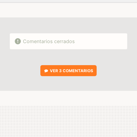
FACEBOOK
TWITTER
FLIPBOARD
E-
WHATSAPP
MAIL
Comentarios cerrados
VER
3 COMENTARIOS