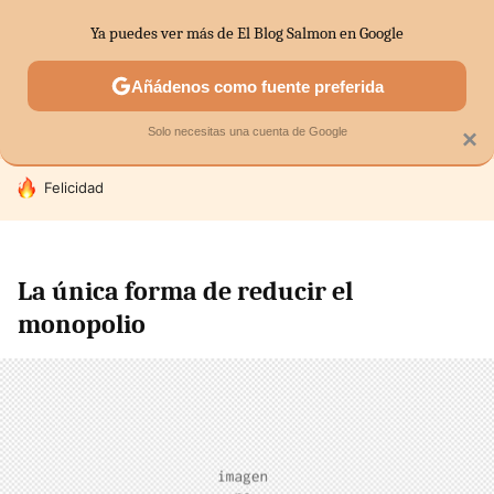
Ya puedes ver más de El Blog Salmon en Google
SECTORES
ECONOMÍA DOMÉSTICA
MERCADOS FINANC
Añádenos como fuente preferida
Solo necesitas una cuenta de Google
×
HOY SE HABLA DE
Felicidad
La única forma de reducir el
monopolio