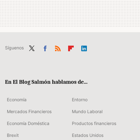
Síguenos
Twit
Fac
RSS
Flip
Link
ter
ebo
boa
edIn
ok
rd
En El Blog Salmón hablamos de...
Economía
Entorno
Mercados Financieros
Mundo Laboral
Economía Doméstica
Productos financieros
Brexit
Estados Unidos