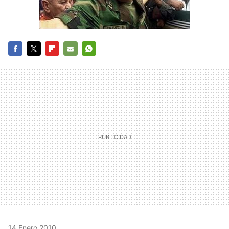
FACEBOOK
TWITTER
FLIPBOARD
E-
WHATSAPP
MAIL
14 Enero 2010