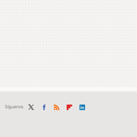
Síguenos
Twit
Fac
RSS
Flip
Link
ter
ebo
boa
edIn
ok
rd