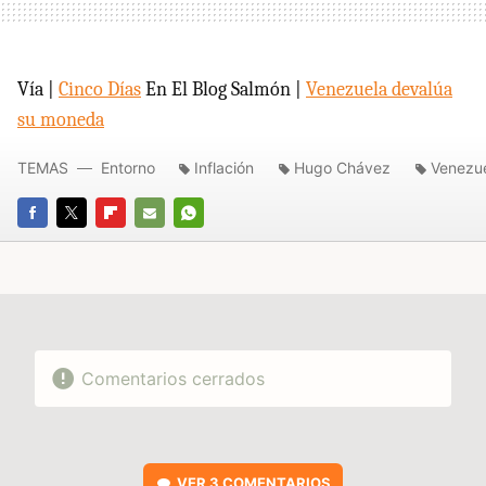
Vía |
Cinco Días
En El Blog Salmón |
Venezuela devalúa
su moneda
TEMAS
Entorno
Inflación
Hugo Chávez
Venezu
FACEBOOK
TWITTER
FLIPBOARD
E-
WHATSAPP
MAIL
Comentarios cerrados
VER
3 COMENTARIOS