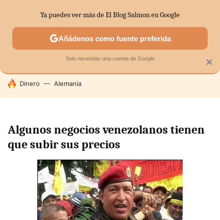
Ya puedes ver más de El Blog Salmon en Google
SECTORES
ECONOMÍA DOMÉSTICA
MERCADOS FINANC
Añádenos como fuente preferida
Solo necesitas una cuenta de Google
×
HOY SE HABLA DE
Dinero
Alemania
Algunos negocios venezolanos tienen
que subir sus precios