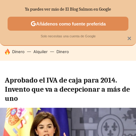
Ya puedes ver más de El Blog Salmon en Google
SECTORES
ECONOMÍA DOMÉSTICA
MERCADOS FINANC
Añádenos como fuente preferida
Solo necesitas una cuenta de Google
×
HOY SE HABLA DE
Dinero
Alquiler
Dinero
Aprobado el IVA de caja para 2014.
Invento que va a decepcionar a más de
uno