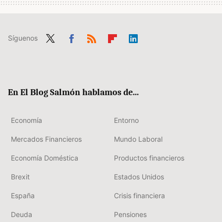
Síguenos
Twit
Fac
RSS
Flip
Link
ter
ebo
boa
edIn
ok
rd
En El Blog Salmón hablamos de...
Economía
Entorno
Mercados Financieros
Mundo Laboral
Economía Doméstica
Productos financieros
Brexit
Estados Unidos
España
Crisis financiera
Deuda
Pensiones