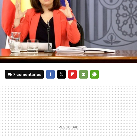
7 comentarios
FACEBOOK
TWITTER
FLIPBOARD
E-
WHATSAPP
MAIL