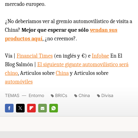
mercado europeo.
¿No deberíamos ver al gremio automovilístico de visita a
China?
Mejor que esperar que sólo
vendan sus
productos aquí
, ¿no creemos?.
Vía |
Financial Times
(en inglés y €) e
Infobae
En El
Blog Salmón |
El siguiente gigante automovilístico será
chino
, Artículos sobre
China
y Artículos sobre
automóviles
TEMAS
Entorno
BRICs
China
Divisa
FACEBOOK
TWITTER
FLIPBOARD
E-
WHATSAPP
MAIL