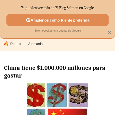
Ya puedes ver más de El Blog Salmon en Google
SECTORES
ECONOMÍA DOMÉSTICA
MERCADOS FINANC
Añádenos como fuente preferida
Solo necesitas una cuenta de Google
×
HOY SE HABLA DE
Dinero
Alemania
China tiene $1.000.000 millones para
gastar