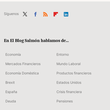
Síguenos
Twit
Fac
RSS
Flip
Link
ter
ebo
boa
edIn
ok
rd
En El Blog Salmón hablamos de...
Economía
Entorno
Mercados Financieros
Mundo Laboral
Economía Doméstica
Productos financieros
Brexit
Estados Unidos
España
Crisis financiera
Deuda
Pensiones