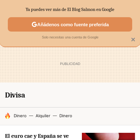
Ya puedes ver más de El Blog Salmon en Google
MENÚ
NUEVO
Añádenos como fuente preferida
SECTORES
ECONOMÍA DOMÉSTICA
MERCADOS FINANC
Solo necesitas una cuenta de Google
×
Divisa
HOY SE HABLA DE
Dinero
Alquiler
Dinero
El euro cae y España se ve