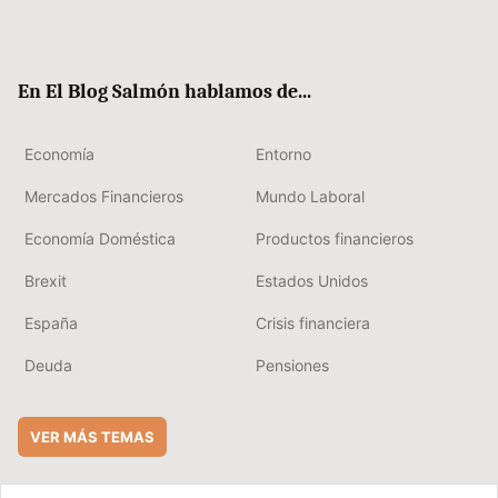
Twit
Fac
RSS
Flip
Link
ter
ebo
boa
edIn
ok
rd
En El Blog Salmón hablamos de...
Economía
Entorno
Mercados Financieros
Mundo Laboral
Economía Doméstica
Productos financieros
Brexit
Estados Unidos
España
Crisis financiera
Deuda
Pensiones
VER MÁS TEMAS