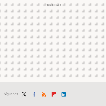
Síguenos
Twit
Fac
RSS
Flip
Link