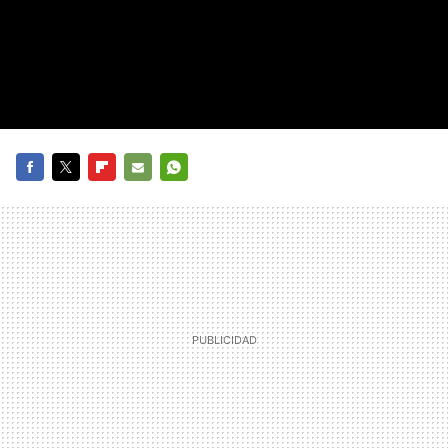
FACEBOOK
TWITTER
FLIPBOARD
E-
WHATSAPP
MAIL