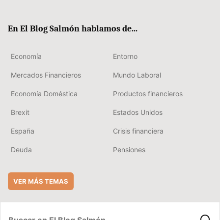
ter
ebo
boa
edIn
ok
rd
En El Blog Salmón hablamos de...
Economía
Entorno
Mercados Financieros
Mundo Laboral
Economía Doméstica
Productos financieros
Brexit
Estados Unidos
España
Crisis financiera
Deuda
Pensiones
VER MÁS TEMAS