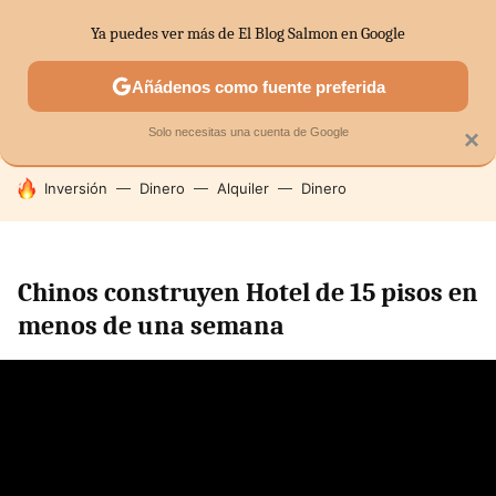
Ya puedes ver más de El Blog Salmon en Google
SECTORES
ECONOMÍA DOMÉSTICA
MERCADOS FINANC
Añádenos como fuente preferida
Solo necesitas una cuenta de Google
×
HOY SE HABLA DE
Inversión
Dinero
Alquiler
Dinero
Chinos construyen Hotel de 15 pisos en
menos de una semana