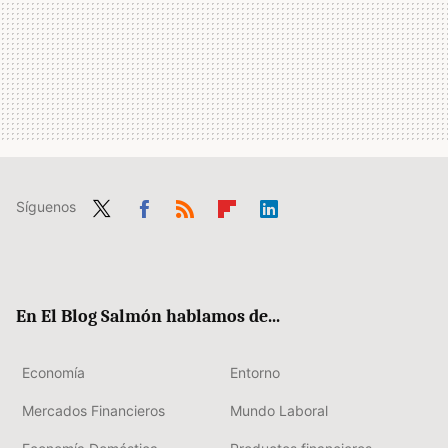
Síguenos
Twit
Fac
RSS
Flip
Link
ter
ebo
boa
edIn
ok
rd
En El Blog Salmón hablamos de...
Economía
Entorno
Mercados Financieros
Mundo Laboral