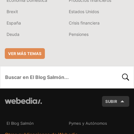
Economía Doméstica
Productos financieros
Brexit
Estados Unidos
España
Crisis financiera
Deuda
Pensiones
VER MÁS TEMAS
BUSC
SUBIR
El Blog Salmón
Pymes y Autónomos