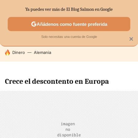
Ya puedes ver más de El Blog Salmon en Google
SECTORES
ECONOMÍA DOMÉSTICA
MERCADOS FINANC
Añádenos como fuente preferida
Solo necesitas una cuenta de Google
×
HOY SE HABLA DE
Dinero
Alemania
Crece el descontento en Europa