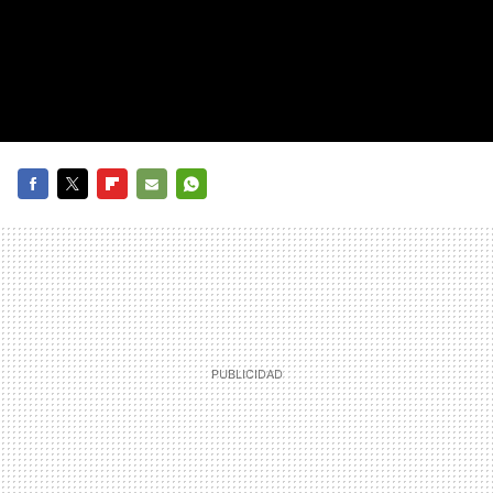
FACEBOOK
TWITTER
FLIPBOARD
E-
WHATSAPP
MAIL