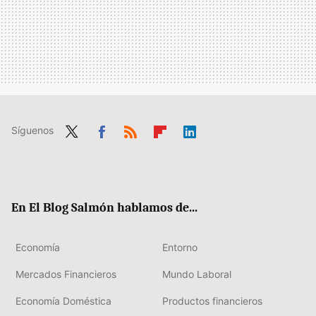
Síguenos
Twit
Fac
RSS
Flip
Link
ter
ebo
boa
edIn
ok
rd
En El Blog Salmón hablamos de...
Economía
Entorno
Mercados Financieros
Mundo Laboral
Economía Doméstica
Productos financieros