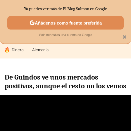
Ya puedes ver más de El Blog Salmon en Google
SECTORES
ECONOMÍA DOMÉSTICA
MERCADOS FINANC
Añádenos como fuente preferida
Solo necesitas una cuenta de Google
×
HOY SE HABLA DE
Dinero
Alemania
De Guindos ve unos mercados
positivos, aunque el resto no los vemos