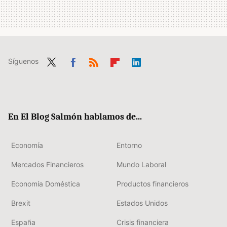
Síguenos
Twit
Fac
RSS
Flip
Link
ter
ebo
boa
edIn
ok
rd
En El Blog Salmón hablamos de...
Economía
Entorno
Mercados Financieros
Mundo Laboral
Economía Doméstica
Productos financieros
Brexit
Estados Unidos
España
Crisis financiera