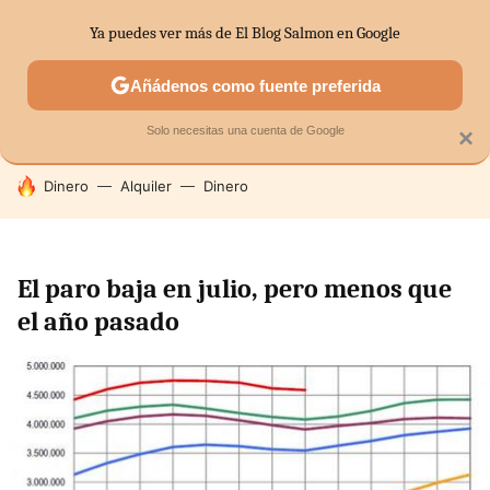
Ya puedes ver más de El Blog Salmon en Google
SECTORES
ECONOMÍA DOMÉSTICA
MERCADOS FINANC
Añádenos como fuente preferida
Solo necesitas una cuenta de Google
×
HOY SE HABLA DE
Dinero
Alquiler
Dinero
El paro baja en julio, pero menos que
el año pasado