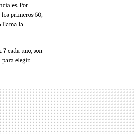
nciales. Por
 los primeros 50,
o llama la
n 7 cada uno, son
para elegir.