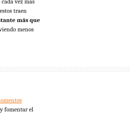
s cada vez más
estos traen
astante más que
á viendo menos
momentos
 y fomentar el