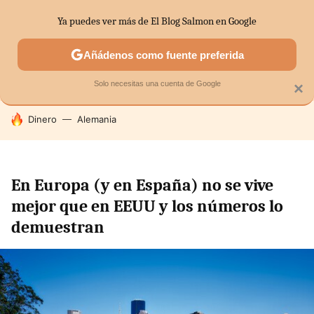
Ya puedes ver más de El Blog Salmon en Google
SECTORES
ECONOMÍA DOMÉSTICA
MERCADOS FINANC
Añádenos como fuente preferida
Solo necesitas una cuenta de Google
×
HOY SE HABLA DE
Dinero
Alemania
En Europa (y en España) no se vive
mejor que en EEUU y los números lo
demuestran