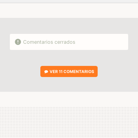
FACEBOOK
TWITTER
FLIPBOARD
E-
WHATSAPP
MAIL
Comentarios cerrados
VER
11 COMENTARIOS