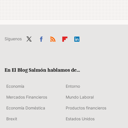
Síguenos
Twit
Fac
RSS
Flip
Link
ter
ebo
boa
edIn
ok
rd
En El Blog Salmón hablamos de...
Economía
Entorno
Mercados Financieros
Mundo Laboral
Economía Doméstica
Productos financieros
Brexit
Estados Unidos