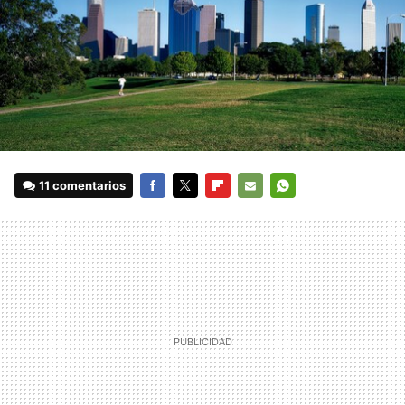
11 comentarios
FACEBOOK
TWITTER
FLIPBOARD
E-
WHATSAPP
MAIL