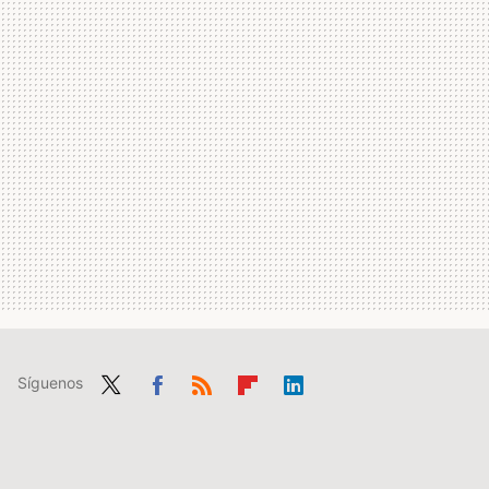
Síguenos
Twit
Fac
RSS
Flip
Link
ter
ebo
boa
edIn
ok
rd