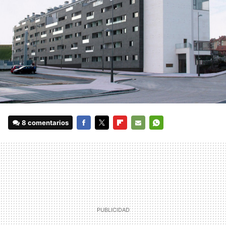
8 comentarios
FACEBOOK
TWITTER
FLIPBOARD
E-
WHATSAPP
MAIL