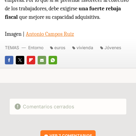
empresa. Por lo que si se pretende favorecer al colectivo
de los trabajadores, debe exigirse
una fuerte rebaja
fiscal
que mejore su capacidad adquisitiva.
Imagen |
Antonio Campos Ruiz
TEMAS
Entorno
euros
vivienda
Jóvenes
FACEBOOK
TWITTER
FLIPBOARD
E-
WHATSAPP
MAIL
Comentarios cerrados
VER
7 COMENTARIOS