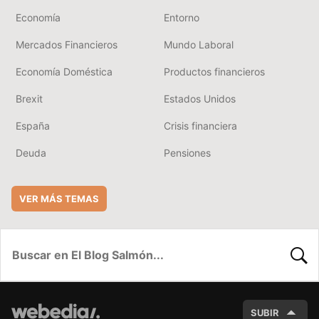
Economía
Entorno
Mercados Financieros
Mundo Laboral
Economía Doméstica
Productos financieros
Brexit
Estados Unidos
España
Crisis financiera
Deuda
Pensiones
VER MÁS TEMAS
BUSC
SUBIR