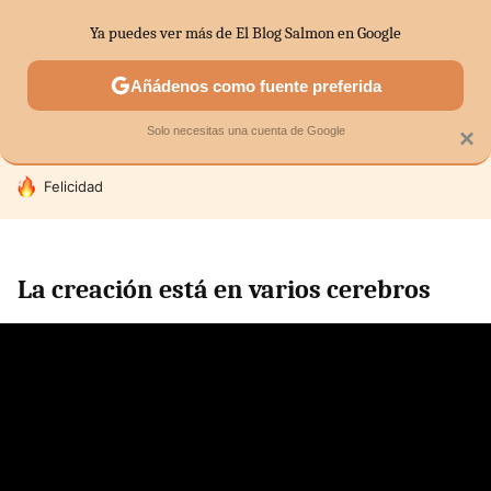
Ya puedes ver más de El Blog Salmon en Google
SECTORES
ECONOMÍA DOMÉSTICA
MERCADOS FINANC
Añádenos como fuente preferida
Solo necesitas una cuenta de Google
×
HOY SE HABLA DE
Felicidad
La creación está en varios cerebros