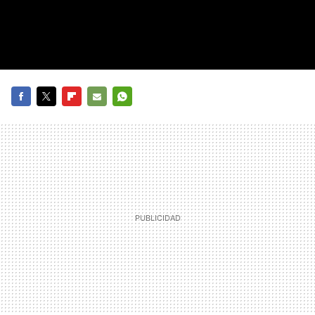
FACEBOOK
TWITTER
FLIPBOARD
E-
WHATSAPP
MAIL