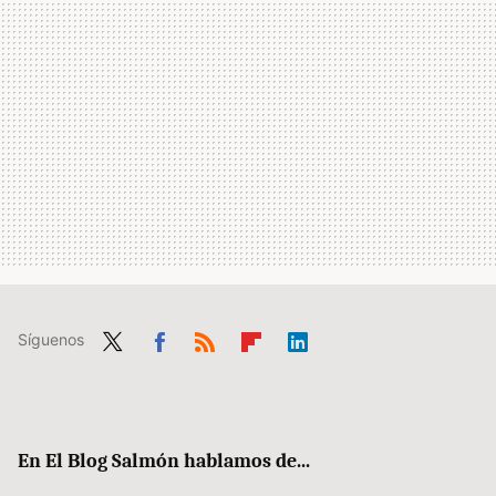
Síguenos
Twit
Fac
RSS
Flip
Link
ter
ebo
boa
edIn
ok
rd
En El Blog Salmón hablamos de...