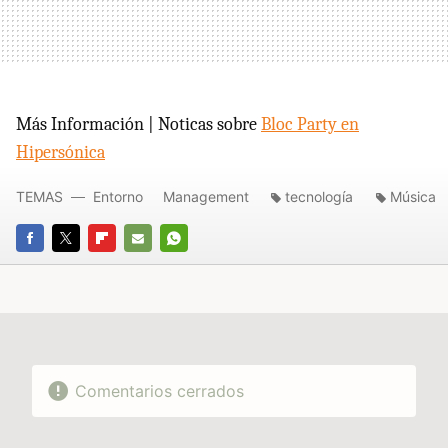
Más Información | Noticas sobre
Bloc Party en
Hipersónica
TEMAS
Entorno
Management
tecnología
Música
FACEBOOK
TWITTER
FLIPBOARD
E-
WHATSAPP
MAIL
Comentarios cerrados