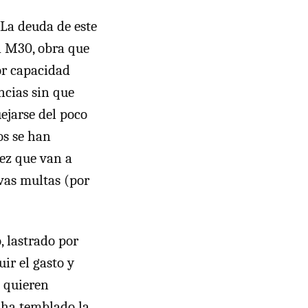
La deuda de este
a M30, obra que
or capacidad
ncias sin que
ejarse del poco
os se han
vez que van a
vas multas (por
, lastrado por
ir el gasto y
o quieren
s ha temblado la