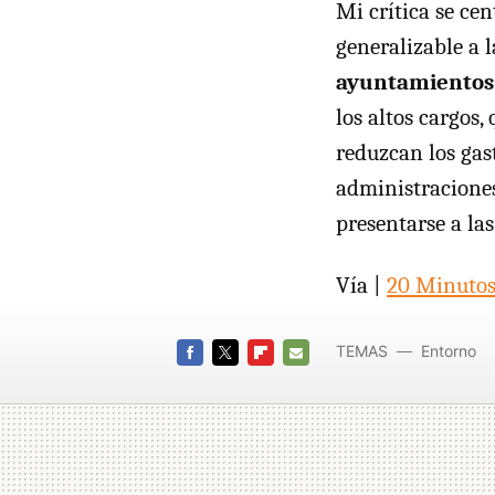
Mi crítica se ce
generalizable a 
ayuntamientos 
los altos cargos,
reduzcan los gast
administraciones
presentarse a la
Vía |
20 Minuto
TEMAS
Entorno
FACEBOOK
TWITTER
FLIPBOARD
E-
MAIL