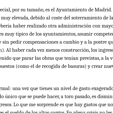
cial, por su tamaño, es el Ayuntamiento de Madrid. 
muy elevada, debido al coste del soterramiento de l
ebería haber realizado otra administración con may
 es muy típico de los ayuntamientos, asumir compete
 y sin pedir compensaciones a cambio y a la postre qu
n). Al haber cada vez menos construcción, los ingres
enido que parar las obras que tenían previstas, a la 
uestos (como el de recogida de basuras) y crear nue
rmal: una vez que tienes un nivel de gasto exagerado
o único que se puede hacer, a toro pasado, es disminu
resos. Lo que me sorprende es que hay gastos que n
s el sueldo de los altos cargos. En plena crisis no le