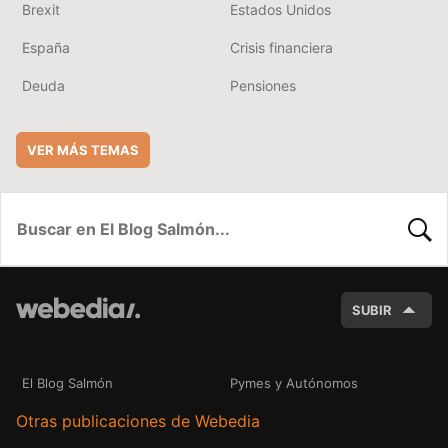
Brexit
Estados Unidos
España
Crisis financiera
Deuda
Pensiones
VER MÁS TEMAS
BUSC
SUBIR
El Blog Salmón
Pymes y Autónomos
Otras publicaciones de Webedia