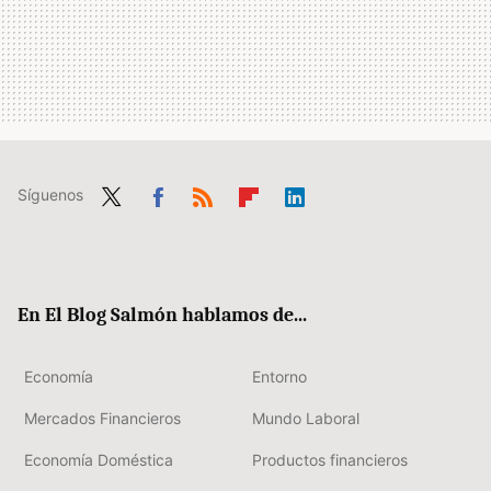
Síguenos
Twit
Fac
RSS
Flip
Link
ter
ebo
boa
edIn
ok
rd
En El Blog Salmón hablamos de...
Economía
Entorno
Mercados Financieros
Mundo Laboral
Economía Doméstica
Productos financieros