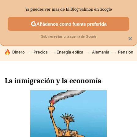
Ya puedes ver más de El Blog Salmon en Google
SECTORES
ECONOMÍA DOMÉSTICA
MERCADOS FINANC
Añádenos como fuente preferida
Solo necesitas una cuenta de Google
×
HOY SE HABLA DE
Dinero
Precios
Energía eólica
Alemania
Pensión
La inmigración y la economía