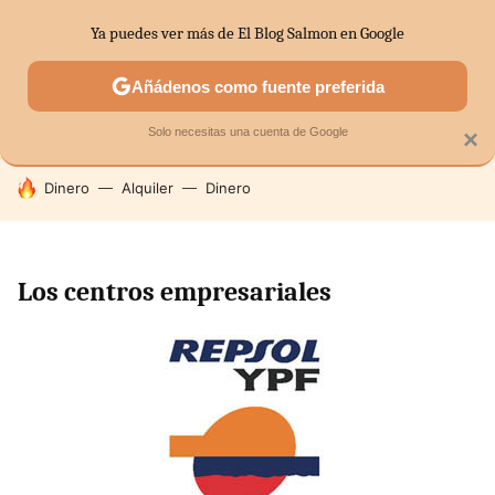
Ya puedes ver más de El Blog Salmon en Google
SECTORES
ECONOMÍA DOMÉSTICA
MERCADOS FINANC
Añádenos como fuente preferida
Solo necesitas una cuenta de Google
×
HOY SE HABLA DE
Dinero
Alquiler
Dinero
Los centros empresariales