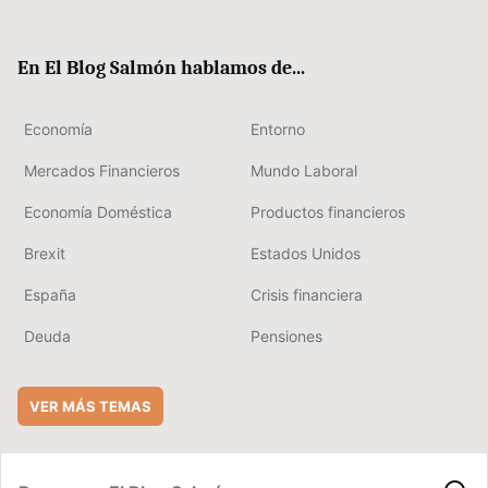
ter
ebo
boa
edIn
ok
rd
En El Blog Salmón hablamos de...
Economía
Entorno
Mercados Financieros
Mundo Laboral
Economía Doméstica
Productos financieros
Brexit
Estados Unidos
España
Crisis financiera
Deuda
Pensiones
VER MÁS TEMAS