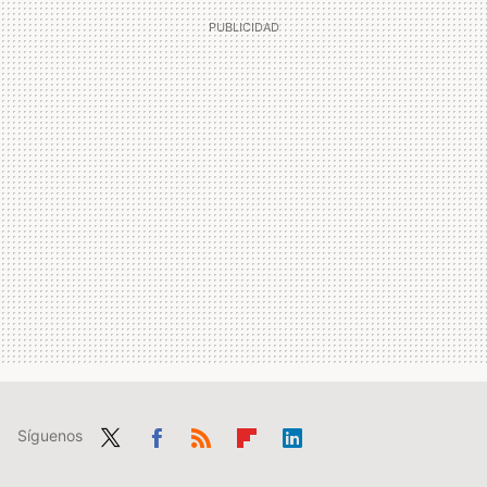
Síguenos
Twit
Fac
RSS
Flip
Link