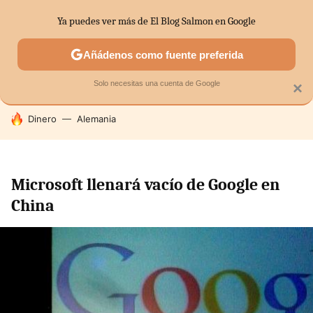
Ya puedes ver más de El Blog Salmon en Google
SECTORES
ECONOMÍA DOMÉSTICA
MERCADOS FINANC
Añádenos como fuente preferida
Solo necesitas una cuenta de Google
×
HOY SE HABLA DE
Dinero
Alemania
Microsoft llenará vacío de Google en
China