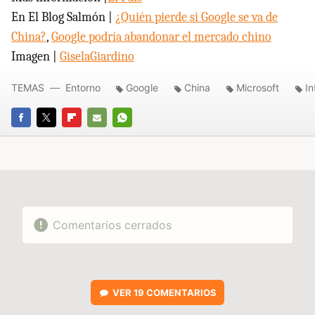
En El Blog Salmón |
¿Quién pierde si Google se va de
China?
,
Google podría abandonar el mercado chino
Imagen |
GiselaGiardino
TEMAS
Entorno
Google
China
Microsoft
In
FACEBOOK
TWITTER
FLIPBOARD
E-
WHATSAPP
MAIL
Comentarios cerrados
VER
19 COMENTARIOS