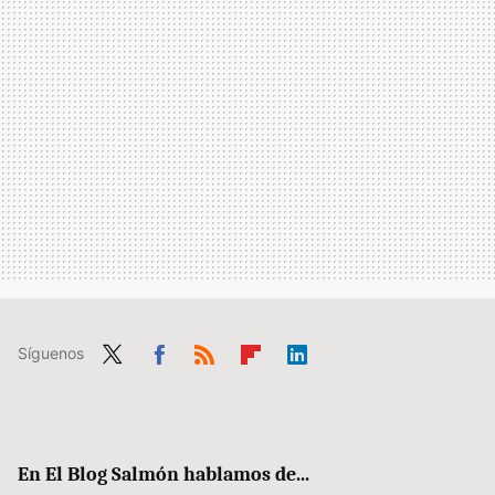
Síguenos
Twit
Fac
RSS
Flip
Link
ter
ebo
boa
edIn
ok
rd
En El Blog Salmón hablamos de...