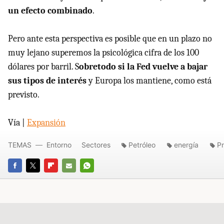
un efecto combinado
.
Pero ante esta perspectiva es posible que en un plazo no
muy lejano superemos la psicológica cifra de los 100
dólares por barril. S
obretodo si la Fed vuelve a bajar
sus tipos de interés
y Europa los mantiene, como está
previsto.
Vía |
Expansión
TEMAS
Entorno
Sectores
Petróleo
energía
Pr
FACEBOOK
TWITTER
FLIPBOARD
E-
WHATSAPP
MAIL