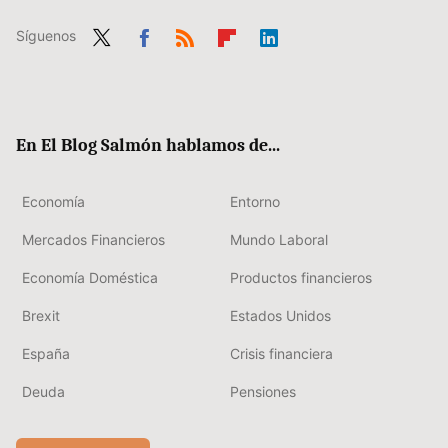
Síguenos
Twit
Fac
RSS
Flip
Link
ter
ebo
boa
edIn
ok
rd
En El Blog Salmón hablamos de...
Economía
Entorno
Mercados Financieros
Mundo Laboral
Economía Doméstica
Productos financieros
Brexit
Estados Unidos
España
Crisis financiera
Deuda
Pensiones