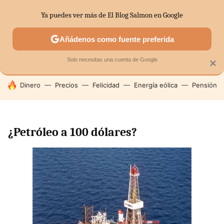
Ya puedes ver más de El Blog Salmon en Google
SECTORES
ECONOMÍA DOMÉSTICA
MERCADOS FINANC
Añádenos como fuente preferida
Solo necesitas una cuenta de Google
×
HOY SE HABLA DE
Dinero
Precios
Felicidad
Energía eólica
Pensión
¿Petróleo a 100 dólares?