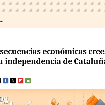
ero
secuencias económicas cree
la independencia de Cataluñ
FACEBOOK
TWITTER
FLIPBOARD
E-
MAIL