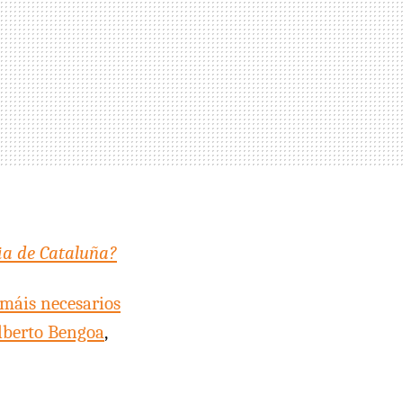
ia de Cataluña?
timáis necesarios
lberto Bengoa
,