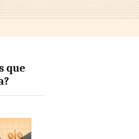
s que
a?