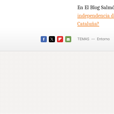
En El Blog Salm
independencia d
Cataluña?
TEMAS
Entorno
FACEBOOK
TWITTER
FLIPBOARD
E-
MAIL