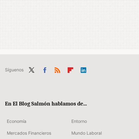
Síguenos
Twit
Fac
RSS
Flip
Link
ter
ebo
boa
edIn
ok
rd
En El Blog Salmón hablamos de...
Economía
Entorno
Mercados Financieros
Mundo Laboral