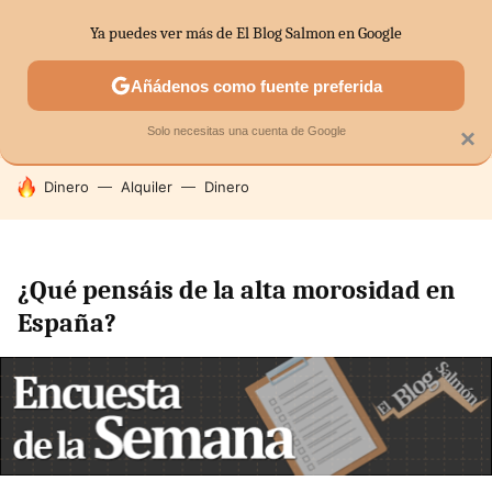
Ya puedes ver más de El Blog Salmon en Google
SECTORES
ECONOMÍA DOMÉSTICA
MERCADOS FINANC
Añádenos como fuente preferida
Solo necesitas una cuenta de Google
×
HOY SE HABLA DE
Dinero
Alquiler
Dinero
¿Qué pensáis de la alta morosidad en
España?