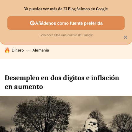
Ya puedes ver más de El Blog Salmon en Google
SECTORES
ECONOMÍA DOMÉSTICA
MERCADOS FINANC
Añádenos como fuente preferida
Solo necesitas una cuenta de Google
×
HOY SE HABLA DE
Dinero
Alemania
Desempleo en dos dígitos e inflación
en aumento