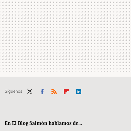
Síguenos
Twit
Fac
RSS
Flip
Link
ter
ebo
boa
edIn
ok
rd
En El Blog Salmón hablamos de...