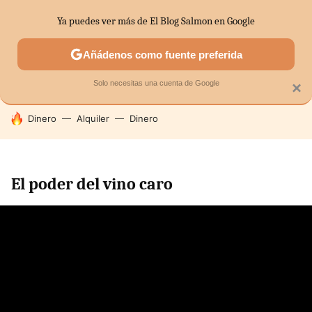
Ya puedes ver más de El Blog Salmon en Google
SECTORES
ECONOMÍA DOMÉSTICA
MERCADOS FINANC
Añádenos como fuente preferida
Solo necesitas una cuenta de Google
×
HOY SE HABLA DE
Dinero
Alquiler
Dinero
El poder del vino caro