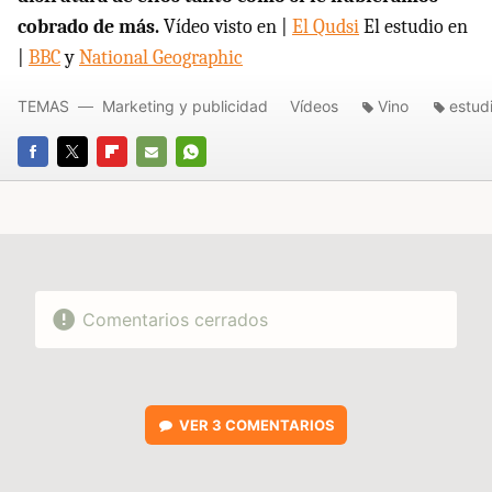
cobrado de más.
Vídeo visto en |
El Qudsi
El estudio en
|
BBC
y
National Geographic
TEMAS
Marketing y publicidad
Vídeos
Vino
estud
FACEBOOK
TWITTER
FLIPBOARD
E-
WHATSAPP
MAIL
Comentarios cerrados
VER
3 COMENTARIOS