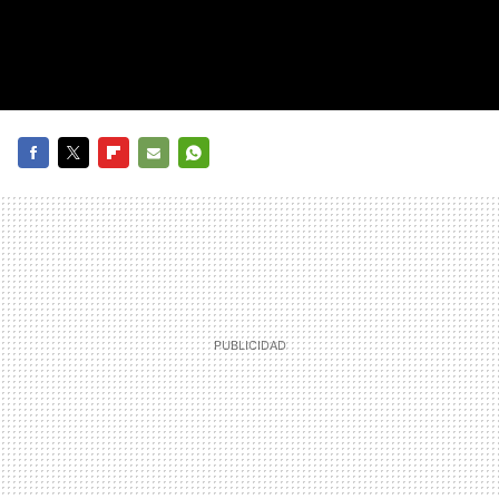
FACEBOOK
TWITTER
FLIPBOARD
E-
WHATSAPP
MAIL