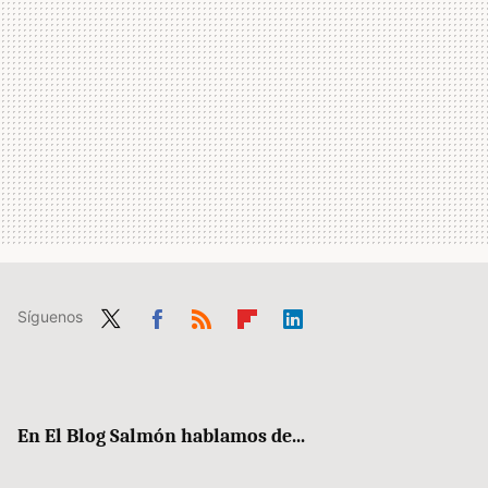
Síguenos
Twit
Fac
RSS
Flip
Link
ter
ebo
boa
edIn
ok
rd
En El Blog Salmón hablamos de...