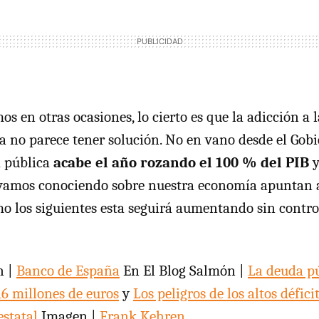
s en otras ocasiones, lo cierto es que la adicción a 
 no parece tener solución. No en vano desde el Gob
a pública
acabe el año rozando el 100 % del PIB
y
 vamos conociendo sobre nuestra economía apuntan a
 los siguientes esta seguirá aumentando sin control
n |
Banco de España
En El Blog Salmón |
La deuda pú
16 millones de euros
y
Los peligros de los altos déficit
estatal
Imagen |
Frank Kehren