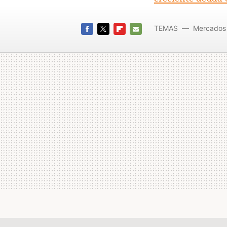
TEMAS
Mercados 
FACEBOOK
TWITTER
FLIPBOARD
E-
MAIL