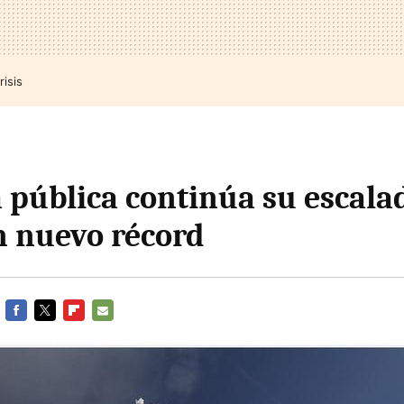
risis
 pública continúa su escala
 nuevo récord
FACEBOOK
TWITTER
FLIPBOARD
E-
MAIL