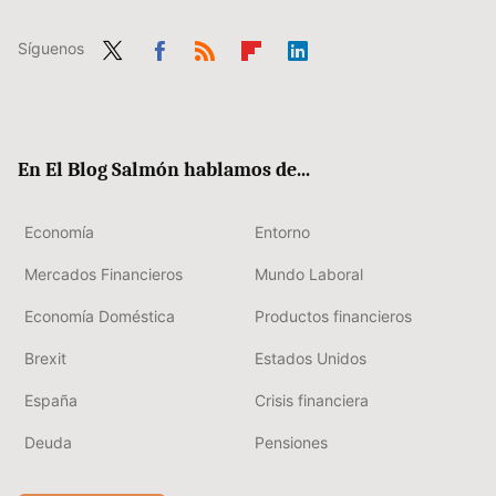
Síguenos
Twit
Fac
RSS
Flip
Link
ter
ebo
boa
edIn
ok
rd
En El Blog Salmón hablamos de...
Economía
Entorno
Mercados Financieros
Mundo Laboral
Economía Doméstica
Productos financieros
Brexit
Estados Unidos
España
Crisis financiera
Deuda
Pensiones