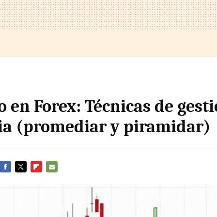
 en Forex: Técnicas de gest
a (promediar y piramidar)
FACEBOOK
TWITTER
FLIPBOARD
E-
MAIL