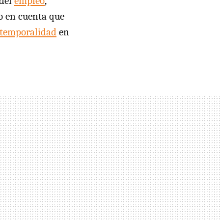
 del
empleo
,
do en cuenta que
temporalidad
en