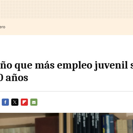
ero
 año que más empleo juvenil 
0 años
FACEBOOK
TWITTER
FLIPBOARD
E-
MAIL