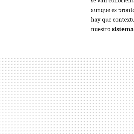
se van conociend
aunque es pronto
hay que contextu
nuestro
sistema