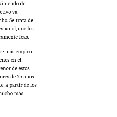
 viniendo de
ctivo va
ho. Se trata de
español, que les
ramente feas.
 que más empleo
enes en el
tenor de estos
ores de 25 años
, a partir de los
 mucho más