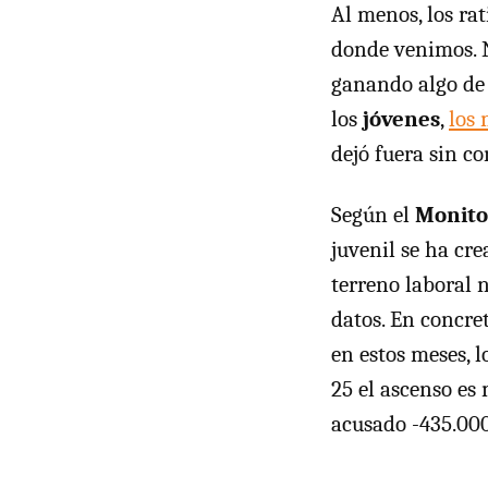
Al menos, los rat
donde venimos. N
ganando algo de 
los
jóvenes
,
los
dejó fuera sin c
Según el
Monito
juvenil se ha cr
terreno laboral 
datos. En concre
en estos meses, 
25 el ascenso e
acusado -435.000