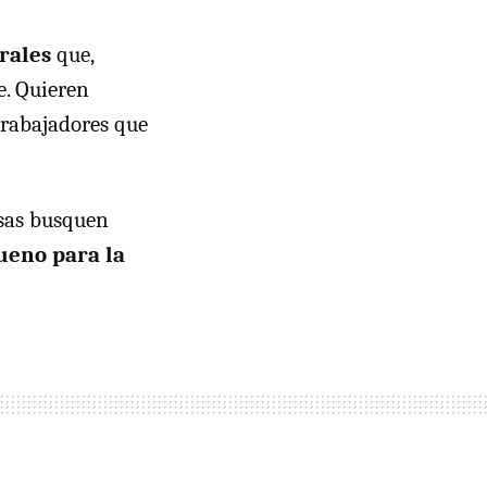
orales
que,
e. Quieren
trabajadores que
esas busquen
ueno para la