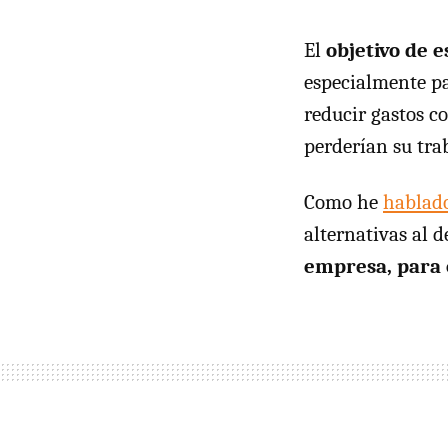
El
objetivo de e
especialmente p
reducir gastos c
perderían su tra
Como he
hablado
alternativas al d
empresa, para e