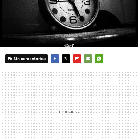
Sin comentarios
FACEBOOK
TWITTER
FLIPBOARD
E-
WHATSAPP
MAIL