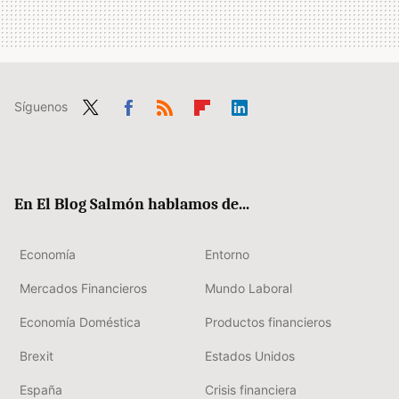
Síguenos
Twit
Fac
RSS
Flip
Link
ter
ebo
boa
edIn
ok
rd
En El Blog Salmón hablamos de...
Economía
Entorno
Mercados Financieros
Mundo Laboral
Economía Doméstica
Productos financieros
Brexit
Estados Unidos
España
Crisis financiera