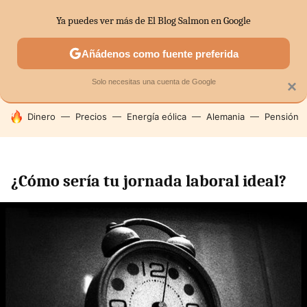
Ya puedes ver más de El Blog Salmon en Google
SECTORES
ECONOMÍA DOMÉSTICA
MERCADOS FINANC
Añádenos como fuente preferida
Solo necesitas una cuenta de Google
×
HOY SE HABLA DE
Dinero
Precios
Energía eólica
Alemania
Pensión
¿Cómo sería tu jornada laboral ideal?