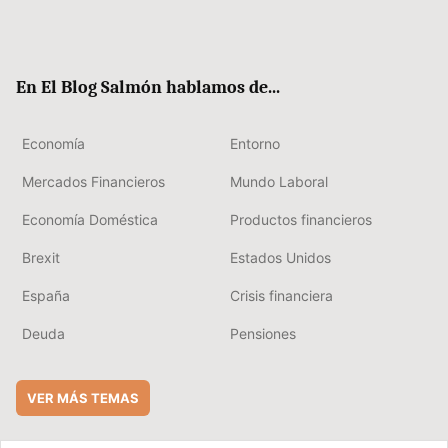
Twit
Fac
RSS
Flip
Link
ter
ebo
boa
edIn
ok
rd
En El Blog Salmón hablamos de...
Economía
Entorno
Mercados Financieros
Mundo Laboral
Economía Doméstica
Productos financieros
Brexit
Estados Unidos
España
Crisis financiera
Deuda
Pensiones
VER MÁS TEMAS