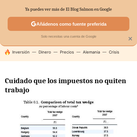
Ya puedes ver más de El Blog Salmon en Google
SECTORES
ECONOMÍA DOMÉSTICA
MERCADOS FINANC
Añádenos como fuente preferida
Solo necesitas una cuenta de Google
×
HOY SE HABLA DE
Inversión
Dinero
Precios
Alemania
Crisis
Cuidado que los impuestos no quiten
trabajo