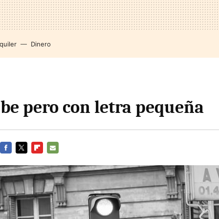
quiler
Dinero
ube pero con letra pequeña
FACEBOOK
TWITTER
FLIPBOARD
E-
MAIL