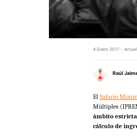
4 Enero 2017
Actual
Raúl Jaim
El
Salario Mínim
Múltiples (IPREM
ámbito estrict
cálculo de ingr