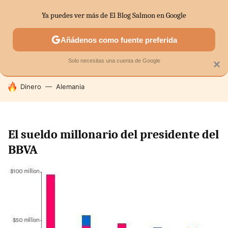
Ya puedes ver más de El Blog Salmon en Google
SECTORES
ECONOMÍA DOMÉSTICA
MERCADOS FINANC
Añádenos como fuente preferida
Solo necesitas una cuenta de Google
×
HOY SE HABLA DE
Dinero
Alemania
El sueldo millonario del presidente del
BBVA