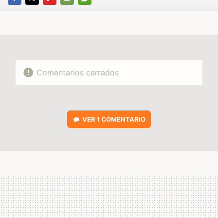
FACEBOOK
TWITTER
FLIPBOARD
E-
WHATSAPP
MAIL
Comentarios cerrados
VER
1 COMENTARIO