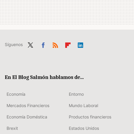
Síguenos
Twit
Fac
RSS
Flip
Link
ter
ebo
boa
edIn
ok
rd
En El Blog Salmón hablamos de...
Economía
Entorno
Mercados Financieros
Mundo Laboral
Economía Doméstica
Productos financieros
Brexit
Estados Unidos