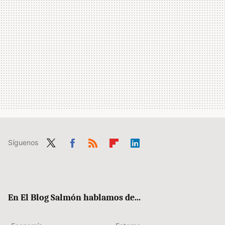
Síguenos
Twit
Fac
RSS
Flip
Link
ter
ebo
boa
edIn
ok
rd
En El Blog Salmón hablamos de...