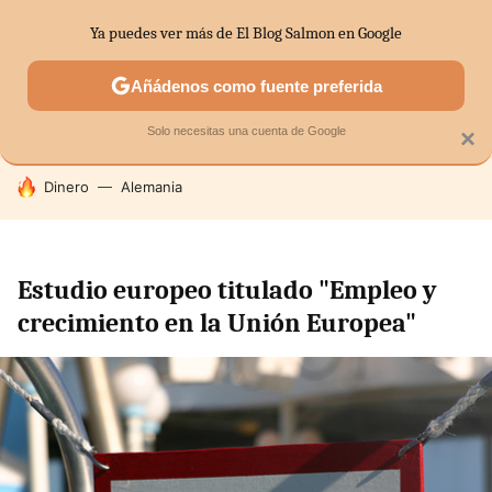
Ya puedes ver más de El Blog Salmon en Google
SECTORES
ECONOMÍA DOMÉSTICA
MERCADOS FINANC
Añádenos como fuente preferida
Solo necesitas una cuenta de Google
×
HOY SE HABLA DE
Dinero
Alemania
Estudio europeo titulado "Empleo y
crecimiento en la Unión Europea"