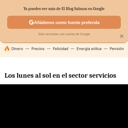
Ya puedes ver más de El Blog Salmon en Google
MENÚ
NUEVO
Añádenos como fuente preferida
SECTORES
ECONOMÍA DOMÉSTICA
MERCADOS FINANC
Solo necesitas una cuenta de Google
×
HOY SE HABLA DE
Dinero
Precios
Felicidad
Energía eólica
Pensión
Los lunes al sol en el sector servicios