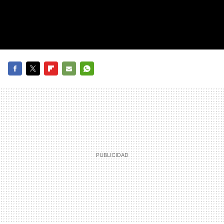
FACEBOOK
TWITTER
FLIPBOARD
E-
WHATSAPP
MAIL