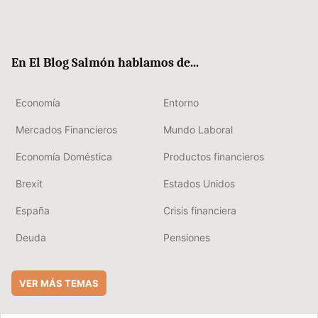
Twit
Fac
RSS
Flip
Link
ter
ebo
boa
edIn
ok
rd
En El Blog Salmón hablamos de...
Economía
Entorno
Mercados Financieros
Mundo Laboral
Economía Doméstica
Productos financieros
Brexit
Estados Unidos
España
Crisis financiera
Deuda
Pensiones
VER MÁS TEMAS