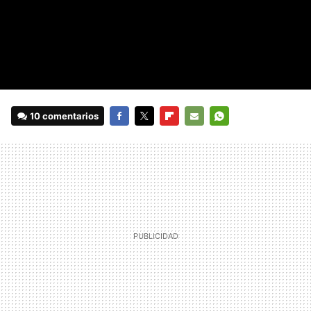
10 comentarios
FACEBOOK
TWITTER
FLIPBOARD
E-
WHATSAPP
MAIL