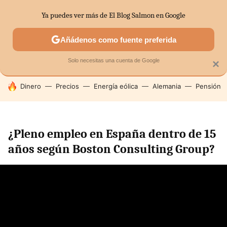
Ya puedes ver más de El Blog Salmon en Google
SECTORES
ECONOMÍA DOMÉSTICA
MERCADOS FINANC
Añádenos como fuente preferida
Solo necesitas una cuenta de Google
×
HOY SE HABLA DE
Dinero
Precios
Energía eólica
Alemania
Pensión
¿Pleno empleo en España dentro de 15
años según Boston Consulting Group?