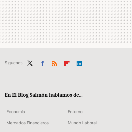
Síguenos
Twit
Fac
RSS
Flip
Link
ter
ebo
boa
edIn
ok
rd
En El Blog Salmón hablamos de...
Economía
Entorno
Mercados Financieros
Mundo Laboral