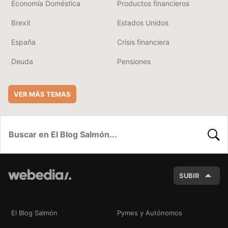
Economía Doméstica
Productos financieros
Brexit
Estados Unidos
España
Crisis financiera
Deuda
Pensiones
VER MÁS TEMAS
BUSC
SUBIR
El Blog Salmón
Pymes y Autónomos