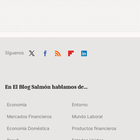
Síguenos
Twit
Fac
RSS
Flip
Link
ter
ebo
boa
edIn
ok
rd
En El Blog Salmón hablamos de...
Economía
Entorno
Mercados Financieros
Mundo Laboral
Economía Doméstica
Productos financieros