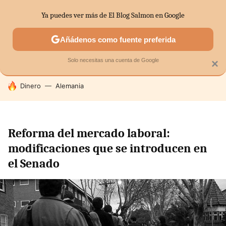
Ya puedes ver más de El Blog Salmon en Google
SECTORES
ECONOMÍA DOMÉSTICA
MERCADOS FINANC
Añádenos como fuente preferida
Solo necesitas una cuenta de Google
×
HOY SE HABLA DE
Dinero
Alemania
Reforma del mercado laboral:
modificaciones que se introducen en
el Senado