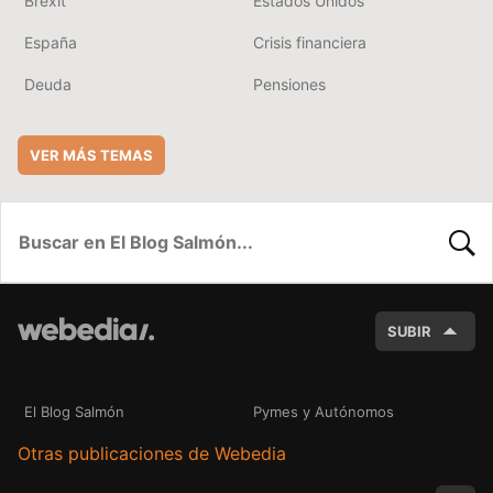
Brexit
Estados Unidos
España
Crisis financiera
Deuda
Pensiones
VER MÁS TEMAS
BUSC
SUBIR
El Blog Salmón
Pymes y Autónomos
Otras publicaciones de Webedia