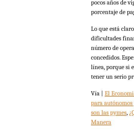
pocos años de vig
porcentaje de pa
Lo que está clar
dificultades fin
número de operac
concedidos. Esper
línea, porque si 
tener un serio p
Vía |
El Economi
para autónomos 
son las pymes
,
¿
Manera