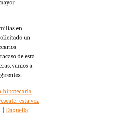
 mayor
milias en
solicitado un
ecarios
fracaso de esta
ieras, vamos a
girentes.
a hipotecaria
escate: esta vez
 |
Daquella