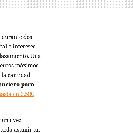
a durante dos
al e intereses
plazamiento. Una
00 euros máximos
a la cantidad
nanciero para
hasta en 3.500
r una vez
 pueda asumir un