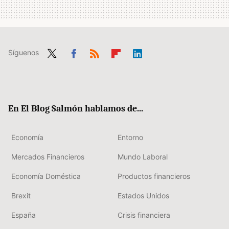
Síguenos
Twit
Fac
RSS
Flip
Link
ter
ebo
boa
edIn
ok
rd
En El Blog Salmón hablamos de...
Economía
Entorno
Mercados Financieros
Mundo Laboral
Economía Doméstica
Productos financieros
Brexit
Estados Unidos
España
Crisis financiera