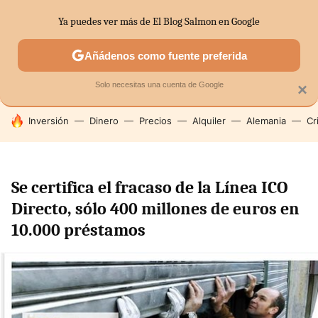
Ya puedes ver más de El Blog Salmon en Google
SECTORES
ECONOMÍA DOMÉSTICA
MERCADOS FINANC
Añádenos como fuente preferida
Solo necesitas una cuenta de Google
×
HOY SE HABLA DE
Inversión
Dinero
Precios
Alquiler
Alemania
Cr
Se certifica el fracaso de la Línea ICO
Directo, sólo 400 millones de euros en
10.000 préstamos