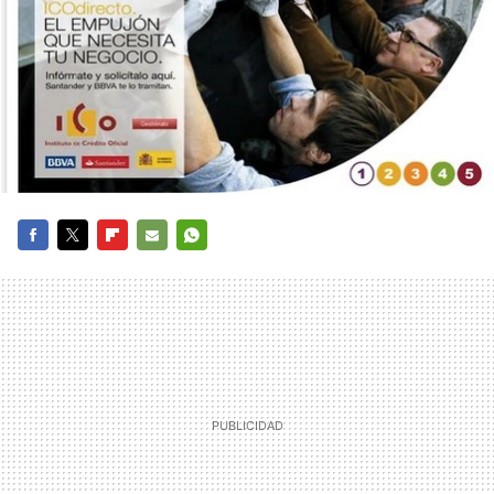
FACEBOOK
TWITTER
FLIPBOARD
E-
WHATSAPP
MAIL