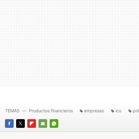
TEMAS
Productos financieros
empresas
ico
pr
FACEBOOK
TWITTER
FLIPBOARD
E-
WHATSAPP