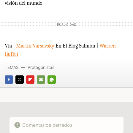
visión del mundo.
Vía |
Martín Varsavsky
En El Blog Salmón |
Warren
Buffet
TEMAS
Protagonistas
FACEBOOK
TWITTER
FLIPBOARD
E-
WHATSAPP
MAIL
Comentarios cerrados