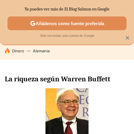
Ya puedes ver más de El Blog Salmon en Google
SECTORES
ECONOMÍA DOMÉSTICA
MERCADOS FINANC
Añádenos como fuente preferida
Solo necesitas una cuenta de Google
×
HOY SE HABLA DE
Dinero
Alemania
La riqueza según Warren Buffett