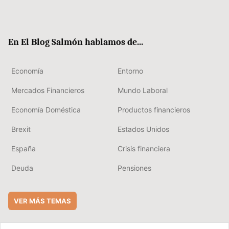
Twit
Fac
RSS
Flip
Link
ter
ebo
boa
edIn
ok
rd
En El Blog Salmón hablamos de...
Economía
Entorno
Mercados Financieros
Mundo Laboral
Economía Doméstica
Productos financieros
Brexit
Estados Unidos
España
Crisis financiera
Deuda
Pensiones
VER MÁS TEMAS