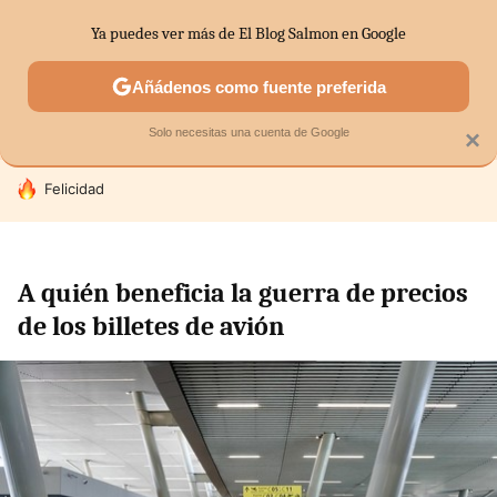
Ya puedes ver más de El Blog Salmon en Google
SECTORES
ECONOMÍA DOMÉSTICA
MERCADOS FINANC
Añádenos como fuente preferida
Solo necesitas una cuenta de Google
×
HOY SE HABLA DE
Felicidad
A quién beneficia la guerra de precios
de los billetes de avión