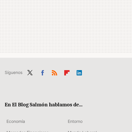
Síguenos
Twit
Fac
RSS
Flip
Link
ter
ebo
boa
edIn
ok
rd
En El Blog Salmón hablamos de...
Economía
Entorno