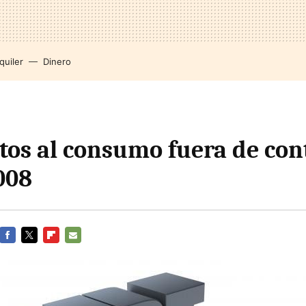
quiler
Dinero
tos al consumo fuera de cont
008
FACEBOOK
TWITTER
FLIPBOARD
E-
MAIL