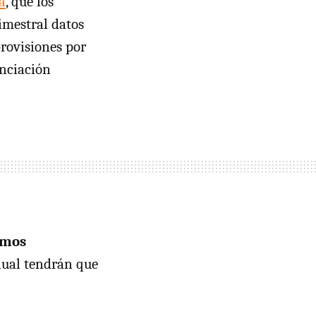
a
, que los
imestral datos
provisiones por
anciación
amos
nual tendrán que