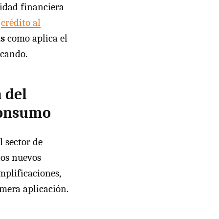
lidad financiera
e
crédito al
s
como aplica el
icando.
 del
consumo
l sector de
los nuevos
mplificaciones,
imera aplicación.