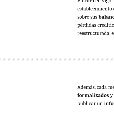
Entrará en vigor 
establecimiento 
sobre sus
balanc
pérdidas creditic
reestructurada, e
Además, cada mes
formalizados
y 
publicar un
inf