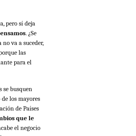
, pero sí deja
 pensamos
. ¿Se
 no va a suceder,
porque las
nante para el
s se busquen
o de los mayores
ación de Países
mbios que le
acabe el negocio