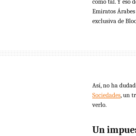
como tal. Y eso 
Emiratos Árabe
exclusiva de Bl
Así, no ha duda
Sociedades
, un 
verlo.
Un impues