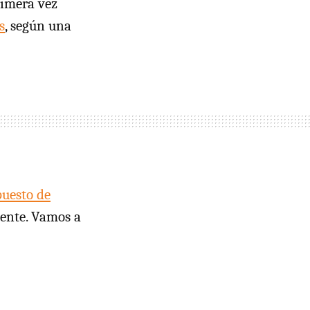
rimera vez
s
, según una
puesto de
dente. Vamos a