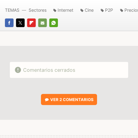
TEMAS
Sectores
Internet
Cine
P2P
Precio
FACEBOOK
TWITTER
FLIPBOARD
E-
WHATSAPP
MAIL
Comentarios cerrados
VER
2 COMENTARIOS