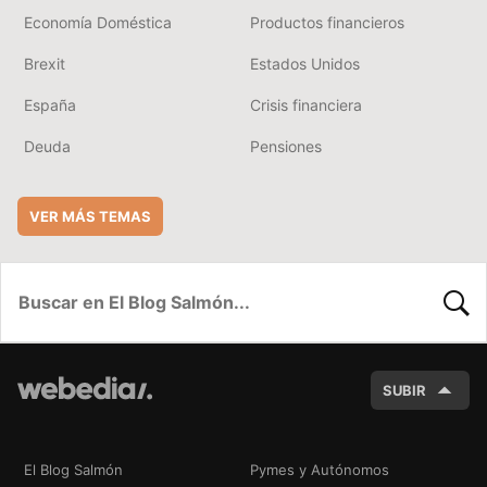
Economía Doméstica
Productos financieros
Brexit
Estados Unidos
España
Crisis financiera
Deuda
Pensiones
VER MÁS TEMAS
BUSC
SUBIR
El Blog Salmón
Pymes y Autónomos