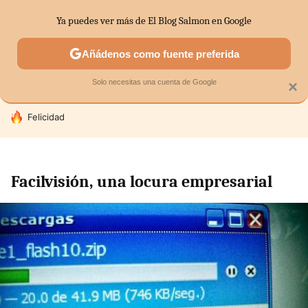
Ya puedes ver más de El Blog Salmon en Google
SECTORES
ECONOMÍA DOMÉSTICA
MERCADOS FINANC
Añádenos como fuente preferida
Solo necesitas una cuenta de Google
×
HOY SE HABLA DE
Felicidad
Facilvisión, una locura empresarial