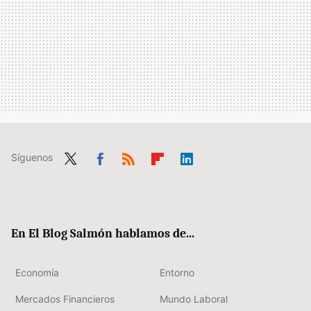
Síguenos
Twit
Fac
RSS
Flip
Link
ter
ebo
boa
edIn
ok
rd
En El Blog Salmón hablamos de...
Economía
Entorno
Mercados Financieros
Mundo Laboral